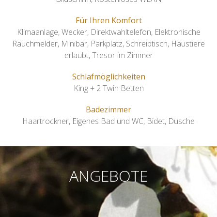
Für Ihren Komfort
Klimaanlage
,
Wecker
,
Direktwahltelefon
,
Elektronische
Rauchmelder
,
Minibar
,
Parkplatz
,
Schreibtisch
,
Haustiere
erlaubt
,
Tresor im Zimmer
Schlafmöglichkeiten
King + 2 Twin Betten
Badezimmer
Haartrockner
,
Eigenes Bad und WC
,
Bidet
,
Dusche
ANGEBOTE