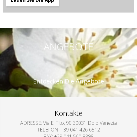
Laden Sie Die App
ANGEBOTE
Entdecken Die Angebote
Kontakte
ADRESSE
Via E. Tito, 90 30031 Dolo Venezia
TELEFON
+39 041 426 6512
FAX
+39 041 560 8898